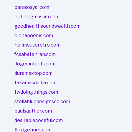
parasosyal.com
enticingmuslim.com
goodhealthsoundwealth.com
elenapoems.com
hellmouseretro.com
fcsabatehran.com
dogemutants.com
duramaxtop.com
takamasoudia.com
twdoingthings.com
stellabluedesignsco.com
paulsauthor.com
desirablecodeful.com
flexigennet.com