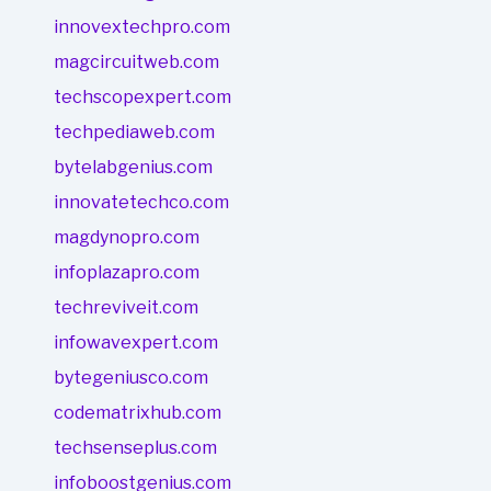
innovextechpro.com
magcircuitweb.com
techscopexpert.com
techpediaweb.com
bytelabgenius.com
innovatetechco.com
magdynopro.com
infoplazapro.com
techreviveit.com
infowavexpert.com
bytegeniusco.com
codematrixhub.com
techsenseplus.com
infoboostgenius.com