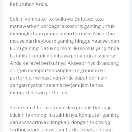
kebutuhan Anda.
Selain komputer terbaiknya, Datukqq juga
menawarkan berbagai aksesoris gaming untuk
meningkatkan pengalaman bermain Anda. Dari
mouse dan keyboard gaming hingga headset dan
kursi gaming, Datukqq memiliki semua yang Anda
butuhkan untuk membawa pengaturan gaming
Anda ke level berikutnya. Aksesorinya dirancang
dengan mempertimbangkan ergonomi dan
performa, memastikan Anda dapat bermain
dengan nyaman selama berjam-jam tanpa
mengorbankan performa.
Salah satu fitur menonjol dari produk Datukqq
adalah teknologi mutakhirnya. Komputer gaming
dan aksesorinya dilengkapi dengan teknologi
terkini, seperti prosesor berkecepatan tinggi,