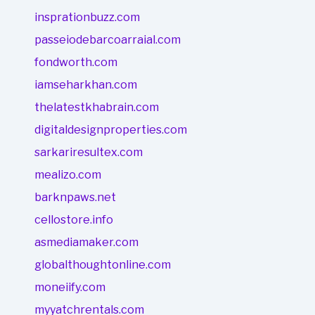
insprationbuzz.com
passeiodebarcoarraial.com
fondworth.com
iamseharkhan.com
thelatestkhabrain.com
digitaldesignproperties.com
sarkariresultex.com
mealizo.com
barknpaws.net
cellostore.info
asmediamaker.com
globalthoughtonline.com
moneiify.com
myyatchrentals.com