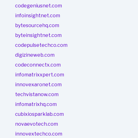
codegeniusnet.com
infoinsightnet.com
bytesourcehq.com
byteinsightnet.com
codepulsetechco.com
digizineweb.com
codeconnectx.com
infomatrixxpert.com
innovexaronet.com
techvistanow.com
infomatrixhq.com
cubixiosparklab.com
novaevotech.com
innovextechco.com