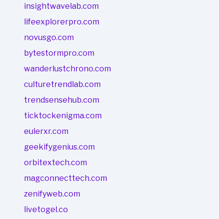
insightwavelab.com
lifeexplorerpro.com
novusgo.com
bytestormpro.com
wanderlustchrono.com
culturetrendlab.com
trendsensehub.com
ticktockenigma.com
eulerxr.com
geekifygenius.com
orbitextech.com
magconnecttech.com
zenifyweb.com
livetogel.co