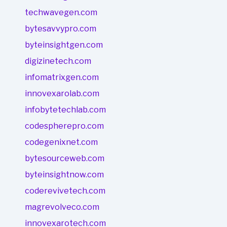
techwavegen.com
bytesavvypro.com
byteinsightgen.com
digizinetech.com
infomatrixgen.com
innovexarolab.com
infobytetechlab.com
codespherepro.com
codegenixnet.com
bytesourceweb.com
byteinsightnow.com
coderevivetech.com
magrevolveco.com
innovexarotech.com