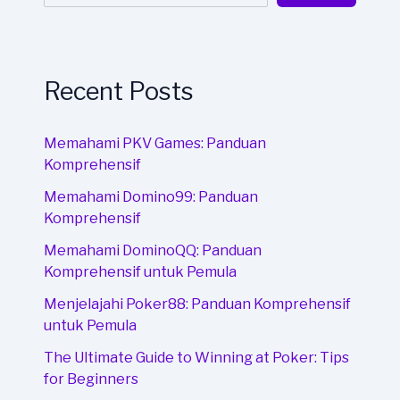
Recent Posts
Memahami PKV Games: Panduan
Komprehensif
Memahami Domino99: Panduan
Komprehensif
Memahami DominoQQ: Panduan
Komprehensif untuk Pemula
Menjelajahi Poker88: Panduan Komprehensif
untuk Pemula
The Ultimate Guide to Winning at Poker: Tips
for Beginners