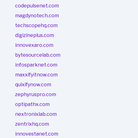
codepulsenet.com
magdynotech.com
techscopehq.com
digizineplus.com
innovexaro.com
bytesourcelab.com
infosparknet.com
maxxifyitnow.com
quixifynow.com
zephyruspro.com
optipathx.com
nextronixlab.com
zentrixhq.com
innovestanet.com