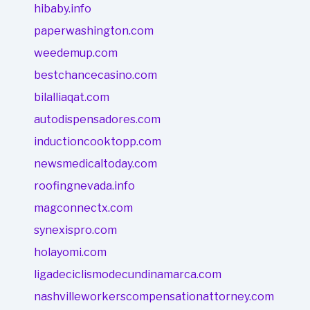
hibaby.info
paperwashington.com
weedemup.com
bestchancecasino.com
bilalliaqat.com
autodispensadores.com
inductioncooktopp.com
newsmedicaltoday.com
roofingnevada.info
magconnectx.com
synexispro.com
holayomi.com
ligadeciclismodecundinamarca.com
nashvilleworkerscompensationattorney.com