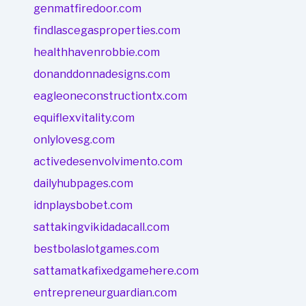
genmatfiredoor.com
findlascegasproperties.com
healthhavenrobbie.com
donanddonnadesigns.com
eagleoneconstructiontx.com
equiflexvitality.com
onlylovesg.com
activedesenvolvimento.com
dailyhubpages.com
idnplaysbobet.com
sattakingvikidadacall.com
bestbolaslotgames.com
sattamatkafixedgamehere.com
entrepreneurguardian.com