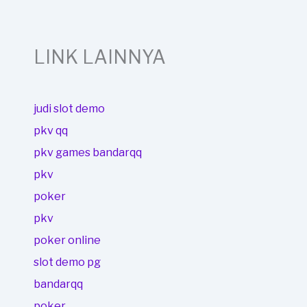
LINK LAINNYA
judi slot demo
pkv qq
pkv games bandarqq
pkv
poker
pkv
poker online
slot demo pg
bandarqq
poker