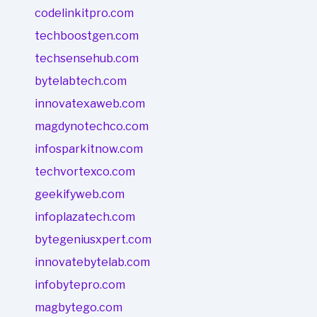
codelinkitpro.com
techboostgen.com
techsensehub.com
bytelabtech.com
innovatexaweb.com
magdynotechco.com
infosparkitnow.com
techvortexco.com
geekifyweb.com
infoplazatech.com
bytegeniusxpert.com
innovatebytelab.com
infobytepro.com
magbytego.com