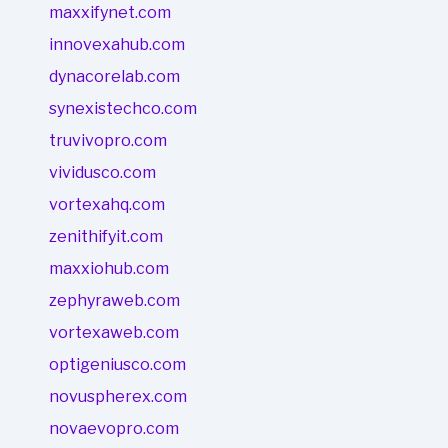
maxxifynet.com
innovexahub.com
dynacorelab.com
synexistechco.com
truvivopro.com
vividusco.com
vortexahq.com
zenithifyit.com
maxxiohub.com
zephyraweb.com
vortexaweb.com
optigeniusco.com
novuspherex.com
novaevopro.com