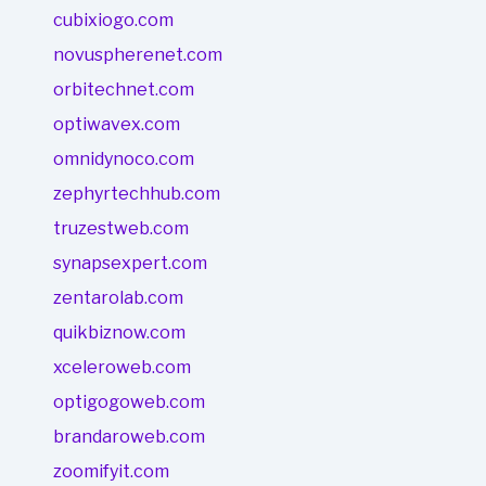
cubixiogo.com
novuspherenet.com
orbitechnet.com
optiwavex.com
omnidynoco.com
zephyrtechhub.com
truzestweb.com
synapsexpert.com
zentarolab.com
quikbiznow.com
xceleroweb.com
optigogoweb.com
brandaroweb.com
zoomifyit.com