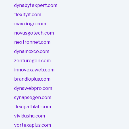
dynabytexpert.com
flexifyit.com
maxxiogo.com
novusgotech.com
nextronnet.com
dynamoxco.com
zenturogen.com
innovexaweb.com
brandioplus.com
dynawebpro.com
synapsegen.com
flexipathlab.com
vividushq.com
vortexaplus.com