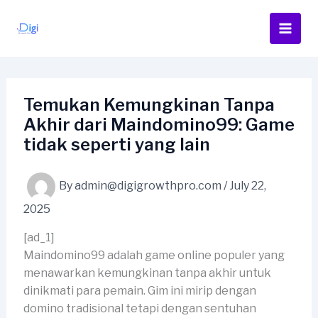
Skip
to
content
Temukan Kemungkinan Tanpa
Akhir dari Maindomino99: Game
tidak seperti yang lain
By
admin@digigrowthpro.com
/
July 22,
2025
[ad_1]
Maindomino99 adalah game online populer yang
menawarkan kemungkinan tanpa akhir untuk
dinikmati para pemain. Gim ini mirip dengan
domino tradisional tetapi dengan sentuhan