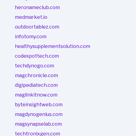
heronameclub.com
medmarket.io
outdoortablez.com
infotomy.com
healthysupplementsolution.com
codespottech.com
techdynogo.com
magchronicle.com
digipediatech.com
maglinkitnow.com
byteinsightweb.com
magdynogenius.com
magsynapselab.com
techtronixgen.com