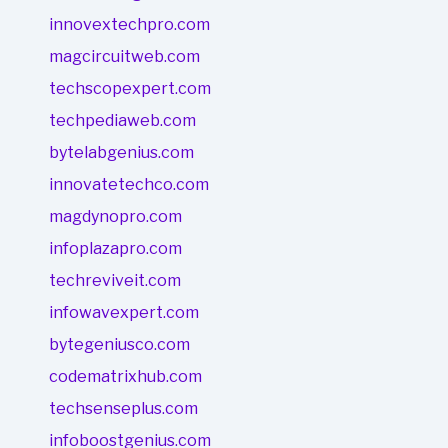
innovextechpro.com
magcircuitweb.com
techscopexpert.com
techpediaweb.com
bytelabgenius.com
innovatetechco.com
magdynopro.com
infoplazapro.com
techreviveit.com
infowavexpert.com
bytegeniusco.com
codematrixhub.com
techsenseplus.com
infoboostgenius.com