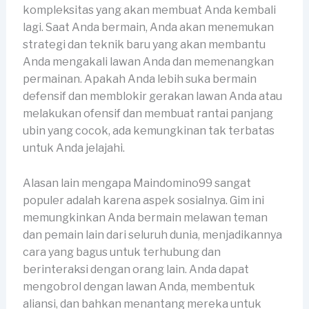
kompleksitas yang akan membuat Anda kembali
lagi. Saat Anda bermain, Anda akan menemukan
strategi dan teknik baru yang akan membantu
Anda mengakali lawan Anda dan memenangkan
permainan. Apakah Anda lebih suka bermain
defensif dan memblokir gerakan lawan Anda atau
melakukan ofensif dan membuat rantai panjang
ubin yang cocok, ada kemungkinan tak terbatas
untuk Anda jelajahi.
Alasan lain mengapa Maindomino99 sangat
populer adalah karena aspek sosialnya. Gim ini
memungkinkan Anda bermain melawan teman
dan pemain lain dari seluruh dunia, menjadikannya
cara yang bagus untuk terhubung dan
berinteraksi dengan orang lain. Anda dapat
mengobrol dengan lawan Anda, membentuk
aliansi, dan bahkan menantang mereka untuk