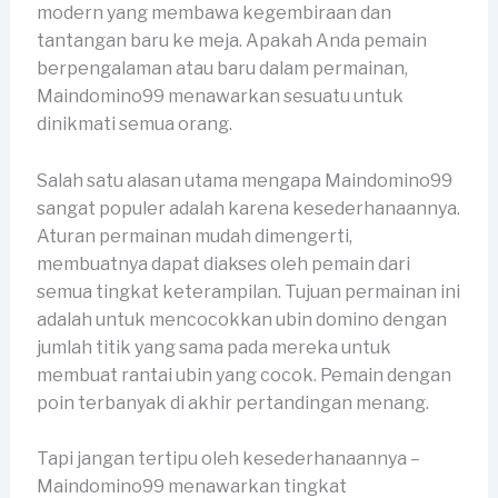
modern yang membawa kegembiraan dan
tantangan baru ke meja. Apakah Anda pemain
berpengalaman atau baru dalam permainan,
Maindomino99 menawarkan sesuatu untuk
dinikmati semua orang.
Salah satu alasan utama mengapa Maindomino99
sangat populer adalah karena kesederhanaannya.
Aturan permainan mudah dimengerti,
membuatnya dapat diakses oleh pemain dari
semua tingkat keterampilan. Tujuan permainan ini
adalah untuk mencocokkan ubin domino dengan
jumlah titik yang sama pada mereka untuk
membuat rantai ubin yang cocok. Pemain dengan
poin terbanyak di akhir pertandingan menang.
Tapi jangan tertipu oleh kesederhanaannya –
Maindomino99 menawarkan tingkat