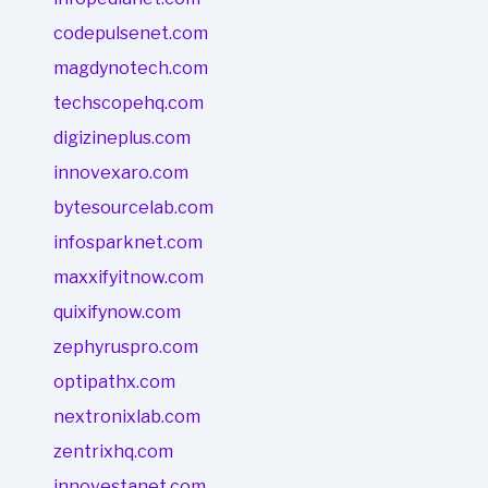
codepulsenet.com
magdynotech.com
techscopehq.com
digizineplus.com
innovexaro.com
bytesourcelab.com
infosparknet.com
maxxifyitnow.com
quixifynow.com
zephyruspro.com
optipathx.com
nextronixlab.com
zentrixhq.com
innovestanet.com