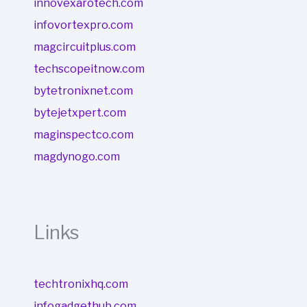
innovexarotech.com
infovortexpro.com
magcircuitplus.com
techscopeitnow.com
bytetronixnet.com
bytejetxpert.com
maginspectco.com
magdynogo.com
Links
techtronixhq.com
infogadgethub.com