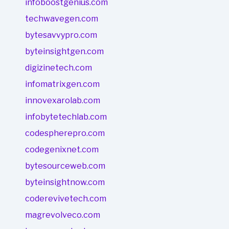
infoboostgenius.com
techwavegen.com
bytesavvypro.com
byteinsightgen.com
digizinetech.com
infomatrixgen.com
innovexarolab.com
infobytetechlab.com
codespherepro.com
codegenixnet.com
bytesourceweb.com
byteinsightnow.com
coderevivetech.com
magrevolveco.com