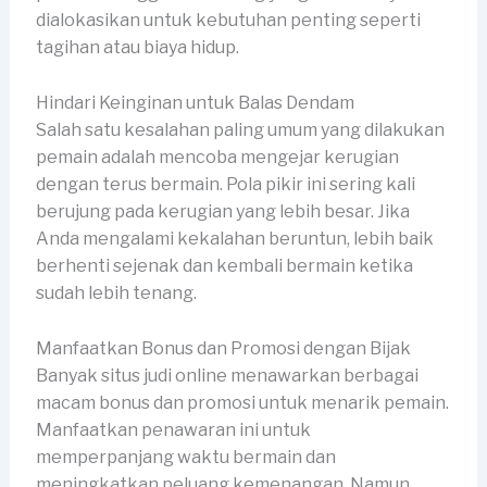
dialokasikan untuk kebutuhan penting seperti
tagihan atau biaya hidup.
Hindari Keinginan untuk Balas Dendam
Salah satu kesalahan paling umum yang dilakukan
pemain adalah mencoba mengejar kerugian
dengan terus bermain. Pola pikir ini sering kali
berujung pada kerugian yang lebih besar. Jika
Anda mengalami kekalahan beruntun, lebih baik
berhenti sejenak dan kembali bermain ketika
sudah lebih tenang.
Manfaatkan Bonus dan Promosi dengan Bijak
Banyak situs judi online menawarkan berbagai
macam bonus dan promosi untuk menarik pemain.
Manfaatkan penawaran ini untuk
memperpanjang waktu bermain dan
meningkatkan peluang kemenangan. Namun,