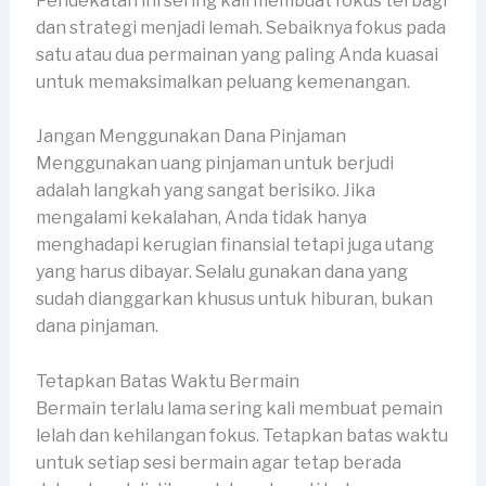
Pendekatan ini sering kali membuat fokus terbagi
dan strategi menjadi lemah. Sebaiknya fokus pada
satu atau dua permainan yang paling Anda kuasai
untuk memaksimalkan peluang kemenangan.
Jangan Menggunakan Dana Pinjaman
Menggunakan uang pinjaman untuk berjudi
adalah langkah yang sangat berisiko. Jika
mengalami kekalahan, Anda tidak hanya
menghadapi kerugian finansial tetapi juga utang
yang harus dibayar. Selalu gunakan dana yang
sudah dianggarkan khusus untuk hiburan, bukan
dana pinjaman.
Tetapkan Batas Waktu Bermain
Bermain terlalu lama sering kali membuat pemain
lelah dan kehilangan fokus. Tetapkan batas waktu
untuk setiap sesi bermain agar tetap berada