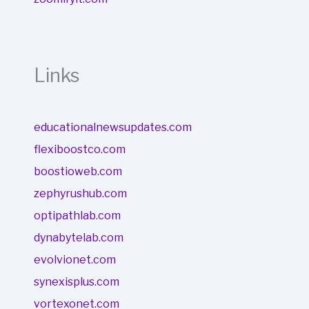
Links
educationalnewsupdates.com
flexiboostco.com
boostioweb.com
zephyrushub.com
optipathlab.com
dynabytelab.com
evolvionet.com
synexisplus.com
vortexonet.com