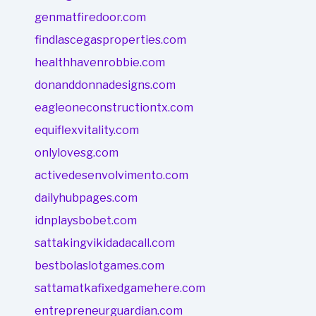
genmatfiredoor.com
findlascegasproperties.com
healthhavenrobbie.com
donanddonnadesigns.com
eagleoneconstructiontx.com
equiflexvitality.com
onlylovesg.com
activedesenvolvimento.com
dailyhubpages.com
idnplaysbobet.com
sattakingvikidadacall.com
bestbolaslotgames.com
sattamatkafixedgamehere.com
entrepreneurguardian.com