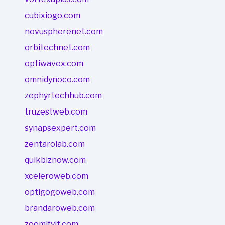
cubixiogo.com
novuspherenet.com
orbitechnet.com
optiwavex.com
omnidynoco.com
zephyrtechhub.com
truzestweb.com
synapsexpert.com
zentarolab.com
quikbiznow.com
xceleroweb.com
optigogoweb.com
brandaroweb.com
zoomifyit.com