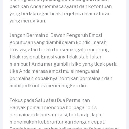
pastikan Anda membaca syarat dan ketentuan
yang berlaku agar tidak terjebak dalam aturan
yang merugikan.
Jangan Bermain di Bawah Pengaruh Emosi
Keputusan yang diambil dalam kondisi marah,
frustasi, atau terlalu bersemangat cenderung
tidak rasional. Emosi yang tidak stabil akan
membuat Anda mengambil risiko yang tidak perlu.
Jika Anda merasa emosi mulai menguasai
permainan, sebaiknya hentikan permainan dan
ambil jeda untuk menenangkan diri.
Fokus pada Satu atau Dua Permainan
Banyak pemain mencoba berbagai jenis
permainan dalam satu sesi, berharap dapat
menemukan keberuntungan dengan cepat.