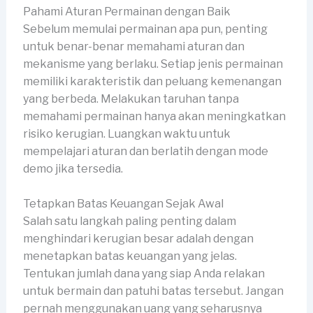
Pahami Aturan Permainan dengan Baik
Sebelum memulai permainan apa pun, penting
untuk benar-benar memahami aturan dan
mekanisme yang berlaku. Setiap jenis permainan
memiliki karakteristik dan peluang kemenangan
yang berbeda. Melakukan taruhan tanpa
memahami permainan hanya akan meningkatkan
risiko kerugian. Luangkan waktu untuk
mempelajari aturan dan berlatih dengan mode
demo jika tersedia.
Tetapkan Batas Keuangan Sejak Awal
Salah satu langkah paling penting dalam
menghindari kerugian besar adalah dengan
menetapkan batas keuangan yang jelas.
Tentukan jumlah dana yang siap Anda relakan
untuk bermain dan patuhi batas tersebut. Jangan
pernah menggunakan uang yang seharusnya