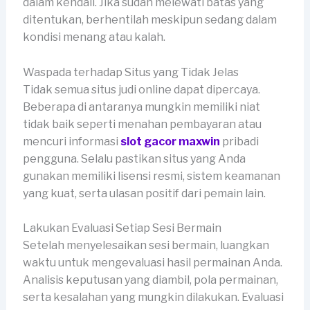
dalam kendali. Jika sudah melewati batas yang
ditentukan, berhentilah meskipun sedang dalam
kondisi menang atau kalah.
Waspada terhadap Situs yang Tidak Jelas
Tidak semua situs judi online dapat dipercaya.
Beberapa di antaranya mungkin memiliki niat
tidak baik seperti menahan pembayaran atau
mencuri informasi
slot gacor maxwin
pribadi
pengguna. Selalu pastikan situs yang Anda
gunakan memiliki lisensi resmi, sistem keamanan
yang kuat, serta ulasan positif dari pemain lain.
Lakukan Evaluasi Setiap Sesi Bermain
Setelah menyelesaikan sesi bermain, luangkan
waktu untuk mengevaluasi hasil permainan Anda.
Analisis keputusan yang diambil, pola permainan,
serta kesalahan yang mungkin dilakukan. Evaluasi