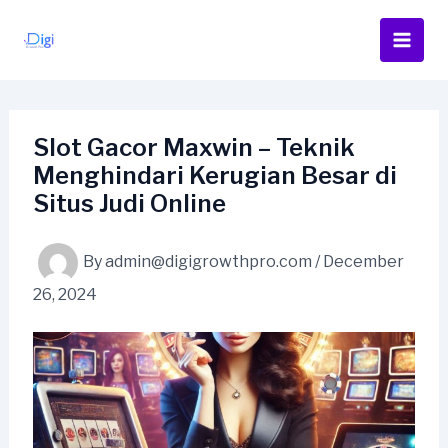
Skip
to
content
Slot Gacor Maxwin – Teknik
Menghindari Kerugian Besar di
Situs Judi Online
By
admin@digigrowthpro.com
/
December
26, 2024