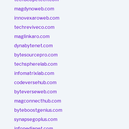
magdynoweb.com
innovexaroweb.com
techreviveco.com
maglinkaro.com
dynabytenet.com
bytesourcepro.com
techspherelab.com
infomatrixlab.com
codeversehub.com
byteverseweb.com
magconnecthub.com
byteboostgenius.com
synapsegoplus.com
infopedianet.com