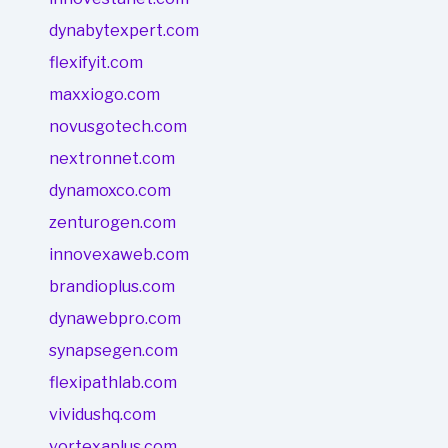
dynabytexpert.com
flexifyit.com
maxxiogo.com
novusgotech.com
nextronnet.com
dynamoxco.com
zenturogen.com
innovexaweb.com
brandioplus.com
dynawebpro.com
synapsegen.com
flexipathlab.com
vividushq.com
vortexaplus.com