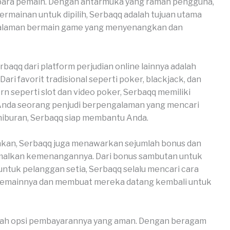
 para pemain. Dengan antarmuka yang ramah pengguna,
rmainan untuk dipilih, Serbaqq adalah tujuan utama
ngalaman bermain game yang menyenangkan dan
aqq dari platform perjudian online lainnya adalah
ri favorit tradisional seperti poker, blackjack, dan
n seperti slot dan video poker, Serbaqq memiliki
 Anda seorang penjudi berpengalaman yang mencari
hiburan, Serbaqq siap membantu Anda.
nkan, Serbaqq juga menawarkan sejumlah bonus dan
alkan kemenangannya. Dari bonus sambutan untuk
ntuk pelanggan setia, Serbaqq selalu mencari cara
emainnya dan membuat mereka datang kembali untuk
alah opsi pembayarannya yang aman. Dengan beragam