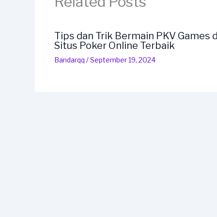
Related Posts
Tips dan Trik Bermain PKV Games d
Situs Poker Online Terbaik
Bandarqq
/
September 19, 2024