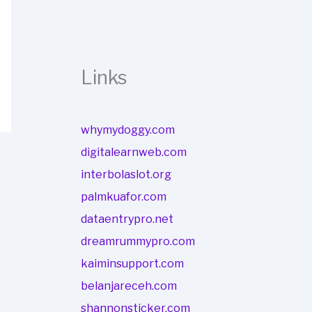
Links
whymydoggy.com
digitalearnweb.com
interbolaslot.org
palmkuafor.com
dataentrypro.net
dreamrummypro.com
kaiminsupport.com
belanjareceh.com
shannonsticker.com