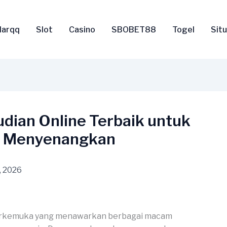
darqq
Slot
Casino
SBOBET88
Togel
Situ
udian Online Terbaik untuk
g Menyenangkan
, 2026
 terkemuka yang menawarkan berbagai macam