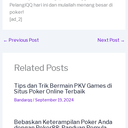
PelangiQQ hari ini dan mulailah menang besar di
poker!
[ad_2]
←
Previous Post
Next Post
→
Related Posts
Tips dan Trik Bermain PKV Games di
Situs Poker Online Terbaik
Bandarqq
/
September 19, 2024
Bebaskan Keterampilan Poker Anda
dengan Poker88: Panduan Pemula