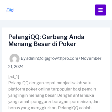
Skip
to
content
PelangiQQ: Gerbang Anda
Menang Besar di Poker
By
admin@digigrowthpro.com
/
November
21, 2024
[ad_1]
PelangiQQ dengan cepat menjadi salah satu
platform poker online terpopuler bagi pemain
yang ingin menang besar. Dengan antarmuka
yang ramah pengguna, beragam permainan, dan
bonus yang menggiurkan, PelangiQQ adalah