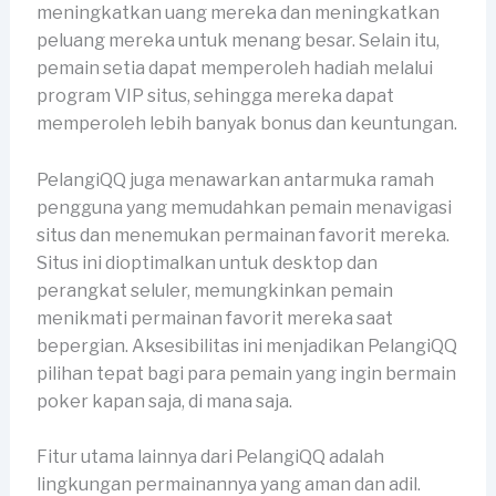
meningkatkan uang mereka dan meningkatkan
peluang mereka untuk menang besar. Selain itu,
pemain setia dapat memperoleh hadiah melalui
program VIP situs, sehingga mereka dapat
memperoleh lebih banyak bonus dan keuntungan.
PelangiQQ juga menawarkan antarmuka ramah
pengguna yang memudahkan pemain menavigasi
situs dan menemukan permainan favorit mereka.
Situs ini dioptimalkan untuk desktop dan
perangkat seluler, memungkinkan pemain
menikmati permainan favorit mereka saat
bepergian. Aksesibilitas ini menjadikan PelangiQQ
pilihan tepat bagi para pemain yang ingin bermain
poker kapan saja, di mana saja.
Fitur utama lainnya dari PelangiQQ adalah
lingkungan permainannya yang aman dan adil.