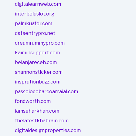
digitalearnweb.com
interbolaslot.org
palmkuafor.com
dataentrypro.net
dreamrummypro.com
kaiminsupport.com
belanjareceh.com
shannonsticker.com
insprationbuzz.com
passeiodebarcoarraial.com
fondworth.com
iamseharkhan.com
thelatestkhabrain.com
digitaldesignproperties.com