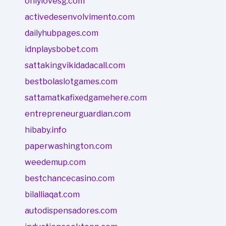
onlylovesg.com
activedesenvolvimento.com
dailyhubpages.com
idnplaysbobet.com
sattakingvikidadacall.com
bestbolaslotgames.com
sattamatkafixedgamehere.com
entrepreneurguardian.com
hibaby.info
paperwashington.com
weedemup.com
bestchancecasino.com
bilalliaqat.com
autodispensadores.com