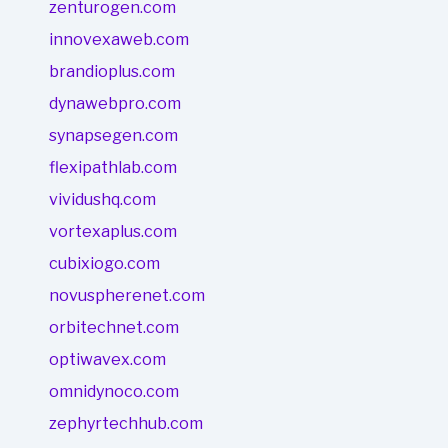
zenturogen.com
innovexaweb.com
brandioplus.com
dynawebpro.com
synapsegen.com
flexipathlab.com
vividushq.com
vortexaplus.com
cubixiogo.com
novuspherenet.com
orbitechnet.com
optiwavex.com
omnidynoco.com
zephyrtechhub.com