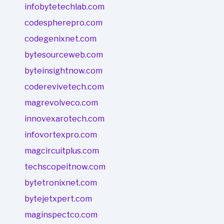
infobytetechlab.com
codespherepro.com
codegenixnet.com
bytesourceweb.com
byteinsightnow.com
coderevivetech.com
magrevolveco.com
innovexarotech.com
infovortexpro.com
magcircuitplus.com
techscopeitnow.com
bytetronixnet.com
bytejetxpert.com
maginspectco.com