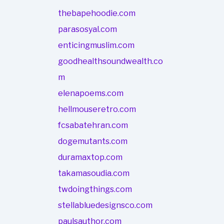
thebapehoodie.com
parasosyal.com
enticingmuslim.com
goodhealthsoundwealth.co
m
elenapoems.com
hellmouseretro.com
fcsabatehran.com
dogemutants.com
duramaxtop.com
takamasoudia.com
twdoingthings.com
stellabluedesignsco.com
paulsauthor.com