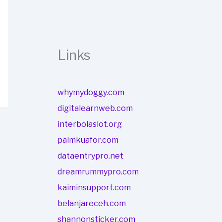
Links
whymydoggy.com
digitalearnweb.com
interbolaslot.org
palmkuafor.com
dataentrypro.net
dreamrummypro.com
kaiminsupport.com
belanjareceh.com
shannonsticker.com