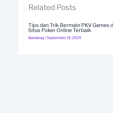
Related Posts
Tips dan Trik Bermain PKV Games d
Situs Poker Online Terbaik
Bandarqq
/
September 19, 2024