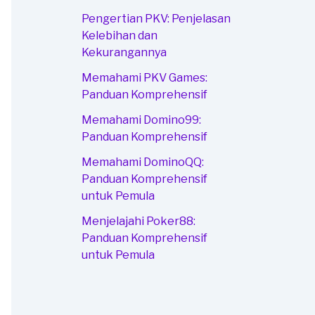
Pengertian PKV: Penjelasan
Kelebihan dan
Kekurangannya
Memahami PKV Games:
Panduan Komprehensif
Memahami Domino99:
Panduan Komprehensif
Memahami DominoQQ:
Panduan Komprehensif
untuk Pemula
Menjelajahi Poker88:
Panduan Komprehensif
untuk Pemula