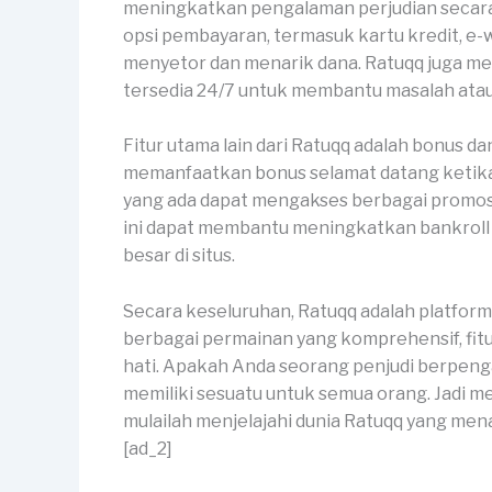
meningkatkan pengalaman perjudian secara 
opsi pembayaran, termasuk kartu kredit, e
menyetor dan menarik dana. Ratuqq juga me
tersedia 24/7 untuk membantu masalah ata
Fitur utama lain dari Ratuqq adalah bonus d
memanfaatkan bonus selamat datang ketik
yang ada dapat mengakses berbagai promosi
ini dapat membantu meningkatkan bankrol
besar di situs.
Secara keseluruhan, Ratuqq adalah platfor
berbagai permainan yang komprehensif, fit
hati. Apakah Anda seorang penjudi berpeng
memiliki sesuatu untuk semua orang. Jadi m
mulailah menjelajahi dunia Ratuqq yang mena
[ad_2]