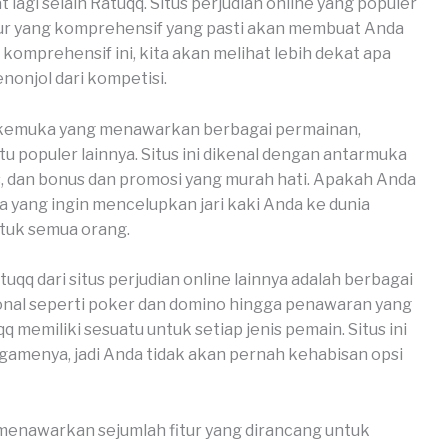
lagi selain Ratuqq. Situs perjudian online yang populer
tur yang komprehensif yang pasti akan membuat Anda
komprehensif ini, kita akan melihat lebih dekat apa
onjol dari kompetisi.
terkemuka yang menawarkan berbagai permainan,
u populer lainnya. Situs ini dikenal dengan antarmuka
 dan bonus dan promosi yang murah hati. Apakah Anda
 yang ingin mencelupkan jari kaki Anda ke dunia
ntuk semua orang.
qq dari situs perjudian online lainnya adalah berbagai
ional seperti poker dan domino hingga penawaran yang
q memiliki sesuatu untuk setiap jenis pemain. Situs ini
gamenya, jadi Anda tidak akan pernah kehabisan opsi
menawarkan sejumlah fitur yang dirancang untuk