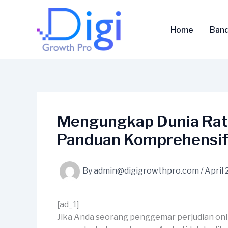
Skip
to
Home
Ban
content
Mengungkap Dunia Rat
Panduan Komprehensi
By
admin@digigrowthpro.com
/
April 
[ad_1]
Jika Anda seorang penggemar perjudian onl