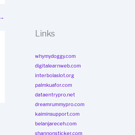
→
Links
whymydoggy.com
digitalearnweb.com
interbolaslot.org
palmkuafor.com
dataentrypro.net
dreamrummypro.com
kaiminsupport.com
belanjareceh.com
shannonsticker.com