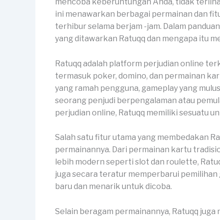
mencoba keberuntungan Anda, tidak terlihat 
ini menawarkan berbagai permainan dan fi
terhibur selama berjam -jam. Dalam panduan 
yang ditawarkan Ratuqq dan mengapa itu men
Ratuqq adalah platform perjudian online 
termasuk poker, domino, dan permainan kart
yang ramah pengguna, gameplay yang mulus,
seorang penjudi berpengalaman atau pemula
perjudian online, Ratuqq memiliki sesuatu u
Salah satu fitur utama yang membedakan Ratu
permainannya. Dari permainan kartu tradis
lebih modern seperti slot dan roulette, Ratuq
juga secara teratur memperbarui pemilihan 
baru dan menarik untuk dicoba.
Selain beragam permainannya, Ratuqq juga 