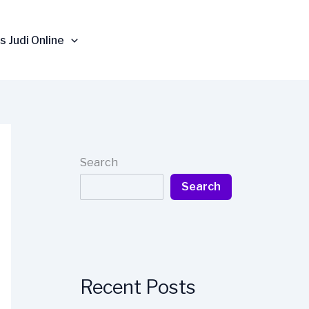
s Judi Online
Search
Search
Recent Posts