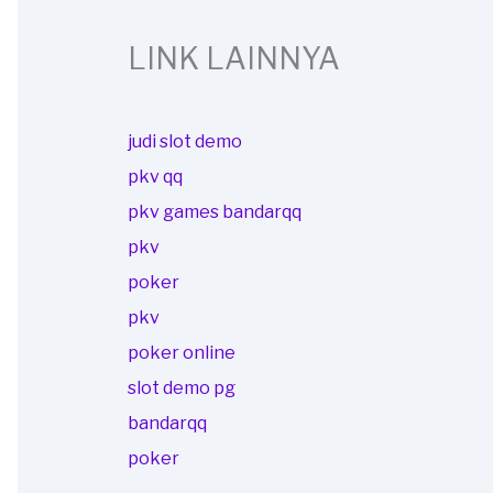
LINK LAINNYA
judi slot demo
pkv qq
pkv games bandarqq
pkv
poker
pkv
poker online
slot demo pg
bandarqq
poker