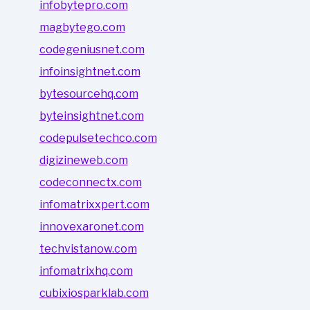
infobytepro.com
magbytego.com
codegeniusnet.com
infoinsightnet.com
bytesourcehq.com
byteinsightnet.com
codepulsetechco.com
digizineweb.com
codeconnectx.com
infomatrixxpert.com
innovexaronet.com
techvistanow.com
infomatrixhq.com
cubixiosparklab.com