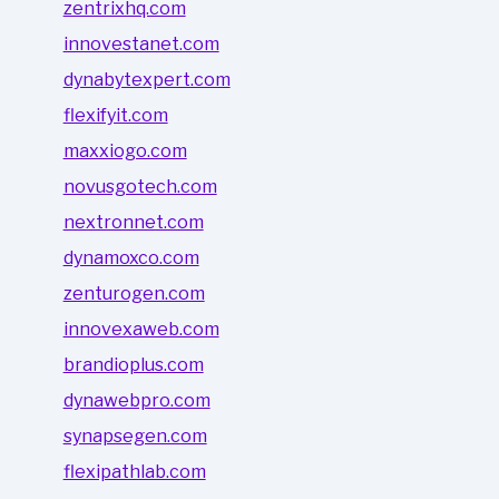
zentrixhq.com
innovestanet.com
dynabytexpert.com
flexifyit.com
maxxiogo.com
novusgotech.com
nextronnet.com
dynamoxco.com
zenturogen.com
innovexaweb.com
brandioplus.com
dynawebpro.com
synapsegen.com
flexipathlab.com