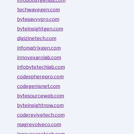
infoboostgenius.com
techwavegen.com
bytesavvypro.com
byteinsightgen.com
digizinetech.com
infomatrixgen.com
innovexarolab.com
infobytetechlab.com
codespherepro.com
codegenixnet.com
bytesourceweb.com
byteinsightnow.com
coderevivetech.com
magrevolveco.com