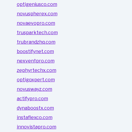
optigeniusco.com
novuspherex.com
novaevopro.com
trusparktech.com
trubrandzhq.com
boostifynet.com
nexventpro.com
zephyrtechx.com
optigoxpert.com
novuswayz.com
actifypro.com
dynaboostx.com
instaflexco.com
innovistapro.com