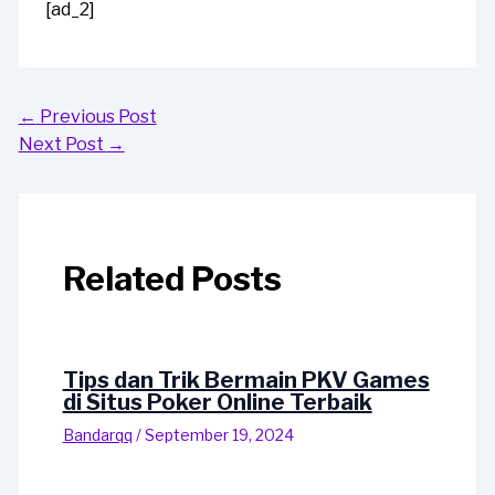
[ad_2]
←
Previous Post
Next Post
→
Related Posts
Tips dan Trik Bermain PKV Games
di Situs Poker Online Terbaik
Bandarqq
/
September 19, 2024