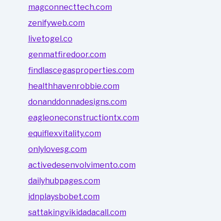
magconnecttech.com
zenifyweb.com
livetogel.co
genmatfiredoor.com
findlascegasproperties.com
healthhavenrobbie.com
donanddonnadesigns.com
eagleoneconstructiontx.com
equiflexvitality.com
onlylovesg.com
activedesenvolvimento.com
dailyhubpages.com
idnplaysbobet.com
sattakingvikidadacall.com