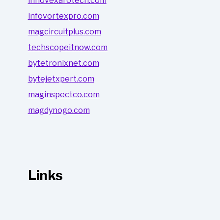
innovexarotech.com
infovortexpro.com
magcircuitplus.com
techscopeitnow.com
bytetronixnet.com
bytejetxpert.com
maginspectco.com
magdynogo.com
Links