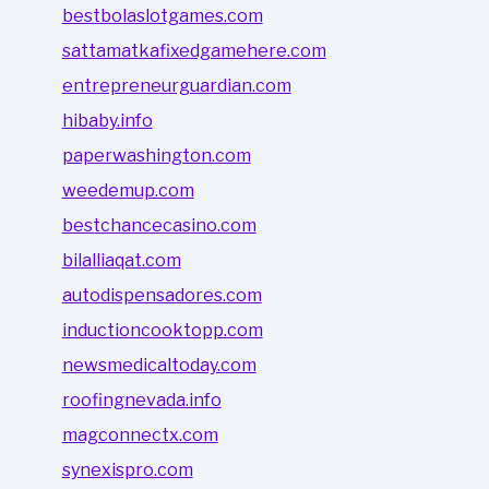
bestbolaslotgames.com
sattamatkafixedgamehere.com
entrepreneurguardian.com
hibaby.info
paperwashington.com
weedemup.com
bestchancecasino.com
bilalliaqat.com
autodispensadores.com
inductioncooktopp.com
newsmedicaltoday.com
roofingnevada.info
magconnectx.com
synexispro.com