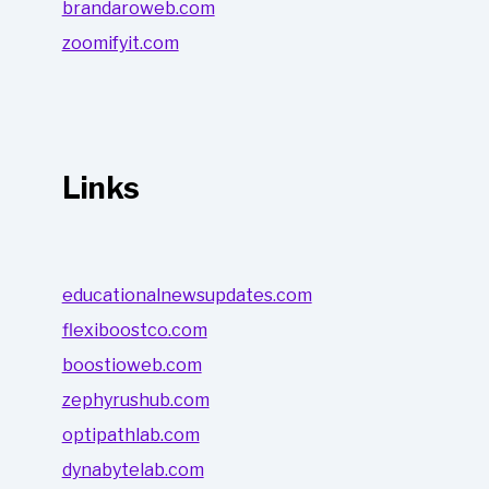
brandaroweb.com
zoomifyit.com
Links
educationalnewsupdates.com
flexiboostco.com
boostioweb.com
zephyrushub.com
optipathlab.com
dynabytelab.com