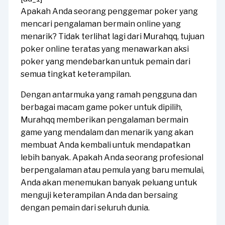
Apakah Anda seorang penggemar poker yang
mencari pengalaman bermain online yang
menarik? Tidak terlihat lagi dari Murahqq, tujuan
poker online teratas yang menawarkan aksi
poker yang mendebarkan untuk pemain dari
semua tingkat keterampilan.
Dengan antarmuka yang ramah pengguna dan
berbagai macam game poker untuk dipilih,
Murahqq memberikan pengalaman bermain
game yang mendalam dan menarik yang akan
membuat Anda kembali untuk mendapatkan
lebih banyak. Apakah Anda seorang profesional
berpengalaman atau pemula yang baru memulai,
Anda akan menemukan banyak peluang untuk
menguji keterampilan Anda dan bersaing
dengan pemain dari seluruh dunia.