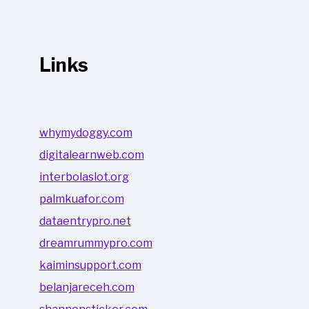
Links
whymydoggy.com
digitalearnweb.com
interbolaslot.org
palmkuafor.com
dataentrypro.net
dreamrummypro.com
kaiminsupport.com
belanjareceh.com