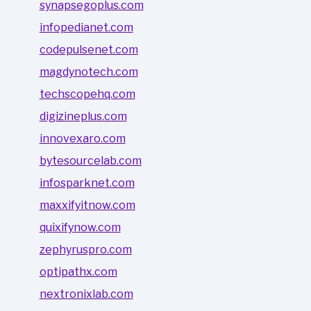
synapsegoplus.com
infopedianet.com
codepulsenet.com
magdynotech.com
techscopehq.com
digizineplus.com
innovexaro.com
bytesourcelab.com
infosparknet.com
maxxifyitnow.com
quixifynow.com
zephyruspro.com
optipathx.com
nextronixlab.com