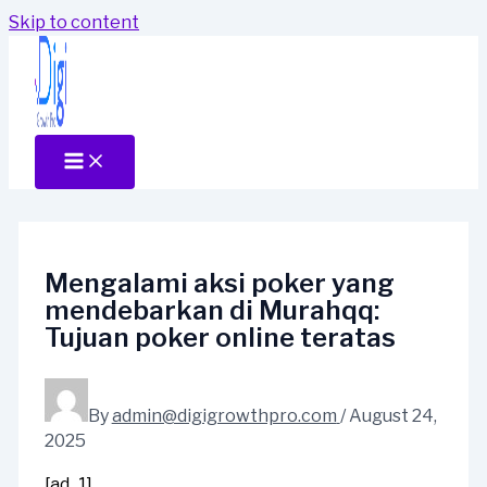
Skip to content
Mengalami aksi poker yang
mendebarkan di Murahqq:
Tujuan poker online teratas
By
admin@digigrowthpro.com
/
August 24,
2025
[ad_1]