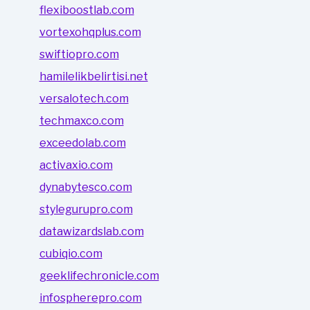
flexiboostlab.com
vortexohqplus.com
swiftiopro.com
hamilelikbelirtisi.net
versalotech.com
techmaxco.com
exceedolab.com
activaxio.com
dynabytesco.com
stylegurupro.com
datawizardslab.com
cubiqio.com
geeklifechronicle.com
infospherepro.com