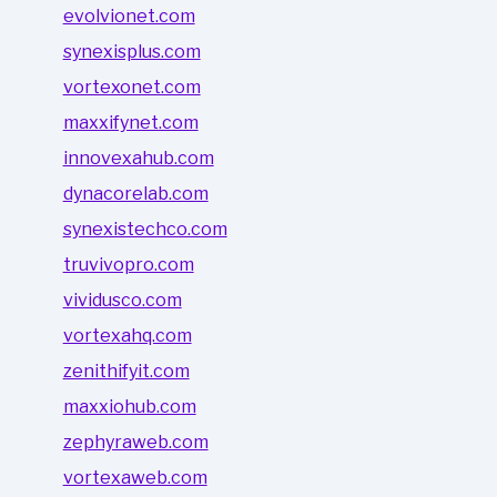
evolvionet.com
synexisplus.com
vortexonet.com
maxxifynet.com
innovexahub.com
dynacorelab.com
synexistechco.com
truvivopro.com
vividusco.com
vortexahq.com
zenithifyit.com
maxxiohub.com
zephyraweb.com
vortexaweb.com