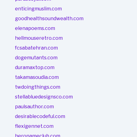
enticingmuslim.com
goodhealthsoundwealth.com
elenapoems.com
hellmouseretro.com
fcsabatehran.com
dogemutants.com
duramaxtop.com
takamasoudia.com
twdoingthings.com
stellabluedesignsco.com
paulsauthor.com
desirablecodeful.com
flexigennet.com
heronameclub.com