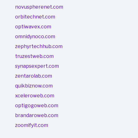
novuspherenet.com
orbitechnet.com
optiwavex.com
omnidynoco.com
zephyrtechhub.com
truzestweb.com
synapsexpert.com
zentarolab.com
quikbiznow.com
xceleroweb.com
optigogoweb.com
brandaroweb.com
zoomifyit.com