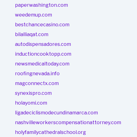
paperwashington.com
weedemup.com
bestchancecasino.com
bilalliaqat.com
autodispensadores.com
inductioncooktopp.com
newsmedicaltoday.com
roofingnevada.info
magconnectx.com
synexispro.com
holayomi.com
ligadeciclismodecundinamarca.com
nashvilleworkerscompensationattorney.com
holyfamilycathedralschool.org