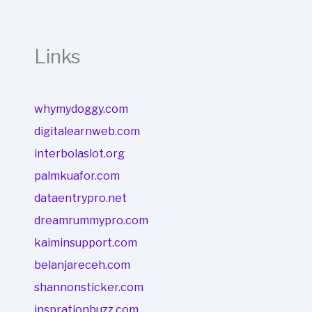
Links
whymydoggy.com
digitalearnweb.com
interbolaslot.org
palmkuafor.com
dataentrypro.net
dreamrummypro.com
kaiminsupport.com
belanjareceh.com
shannonsticker.com
insprationbuzz.com