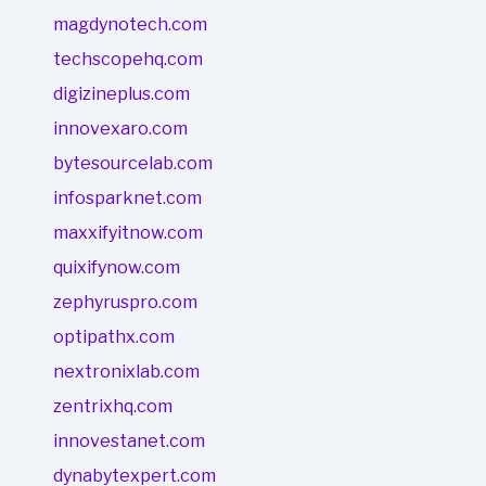
magdynotech.com
techscopehq.com
digizineplus.com
innovexaro.com
bytesourcelab.com
infosparknet.com
maxxifyitnow.com
quixifynow.com
zephyruspro.com
optipathx.com
nextronixlab.com
zentrixhq.com
innovestanet.com
dynabytexpert.com