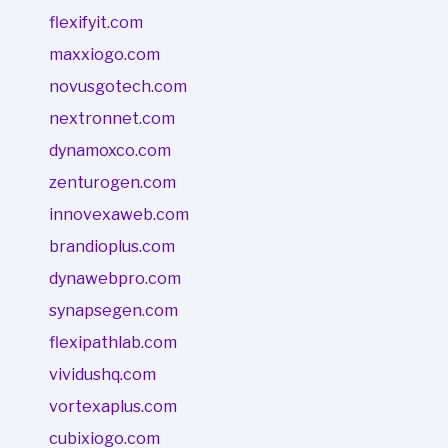
flexifyit.com
maxxiogo.com
novusgotech.com
nextronnet.com
dynamoxco.com
zenturogen.com
innovexaweb.com
brandioplus.com
dynawebpro.com
synapsegen.com
flexipathlab.com
vividushq.com
vortexaplus.com
cubixiogo.com