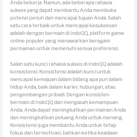
Anda bekerja. Namun, ada beberapa rahasia
sukses yang dapat membantu Anda membuka
potensi penuh dan mencapai tujuan Anda. Salah
satu cara terbaik untuk mencapai kesuksesan
adalah dengan bermain di IndoQQ, platform game
online populer yang menawarkan beragam
permainan untuk memenuhi semua preferensi.
Salah satu kunci rahasia sukses di IndoQQ adalah
konsistensi. Konsistensi adalah kunci untuk
mencapai kemajuan dalam bidang apa pun dalam
hidup Anda, baik dalam karier, hubungan, atau
pengembangan pribadi. Dengan konsisten
bermain di IndoQQ dan mengasah kemampuan
Anda, Anda dapat meningkatkan permainan Anda
dan meningkatkan peluang Anda untuk menang.
Konsistensi juga membantu Anda untuk tetap
fokus dan termotivasi, bahkan ketika keadaan