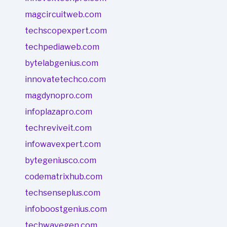
magcircuitweb.com
techscopexpert.com
techpediaweb.com
bytelabgenius.com
innovatetechco.com
magdynopro.com
infoplazapro.com
techreviveit.com
infowavexpert.com
bytegeniusco.com
codematrixhub.com
techsenseplus.com
infoboostgenius.com
techwavegen.com