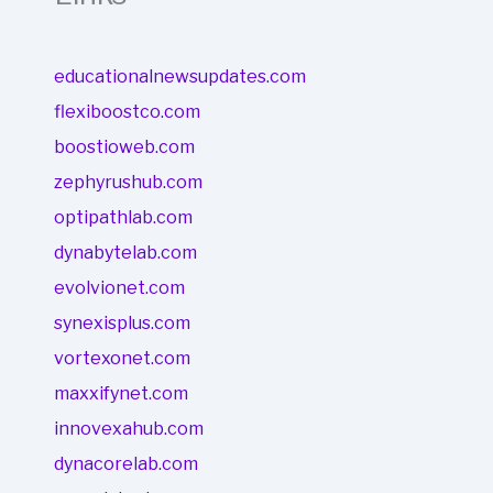
educationalnewsupdates.com
flexiboostco.com
boostioweb.com
zephyrushub.com
optipathlab.com
dynabytelab.com
evolvionet.com
synexisplus.com
vortexonet.com
maxxifynet.com
innovexahub.com
dynacorelab.com