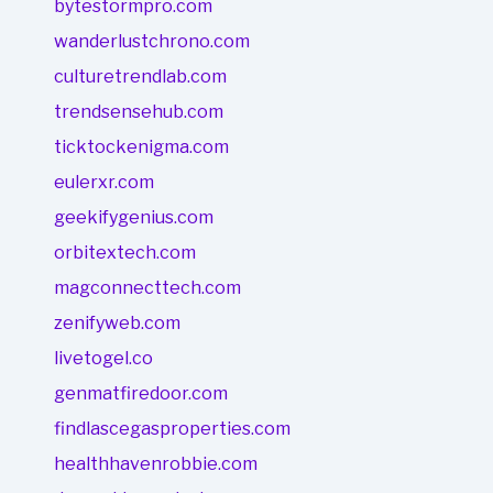
bytestormpro.com
wanderlustchrono.com
culturetrendlab.com
trendsensehub.com
ticktockenigma.com
eulerxr.com
geekifygenius.com
orbitextech.com
magconnecttech.com
zenifyweb.com
livetogel.co
genmatfiredoor.com
findlascegasproperties.com
healthhavenrobbie.com