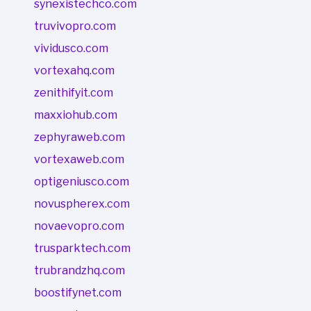
synexistechco.com
truvivopro.com
vividusco.com
vortexahq.com
zenithifyit.com
maxxiohub.com
zephyraweb.com
vortexaweb.com
optigeniusco.com
novuspherex.com
novaevopro.com
trusparktech.com
trubrandzhq.com
boostifynet.com