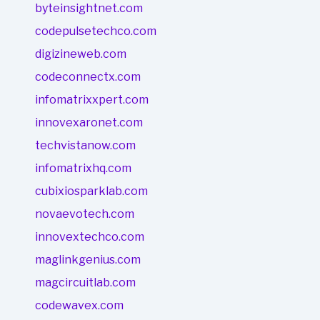
byteinsightnet.com
codepulsetechco.com
digizineweb.com
codeconnectx.com
infomatrixxpert.com
innovexaronet.com
techvistanow.com
infomatrixhq.com
cubixiosparklab.com
novaevotech.com
innovextechco.com
maglinkgenius.com
magcircuitlab.com
codewavex.com