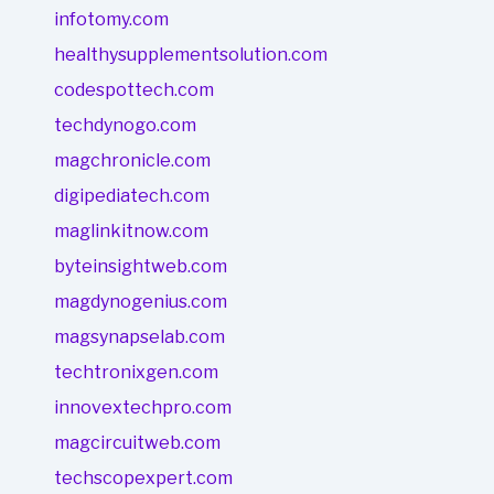
infotomy.com
healthysupplementsolution.com
codespottech.com
techdynogo.com
magchronicle.com
digipediatech.com
maglinkitnow.com
byteinsightweb.com
magdynogenius.com
magsynapselab.com
techtronixgen.com
innovextechpro.com
magcircuitweb.com
techscopexpert.com