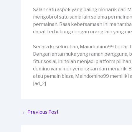
Salah satu aspek yang paling menarik dari 
mengobrol satu sama lain selama permainan
permainan. Rasa kebersamaan ini menambah 
dapat terhubung dengan orang lain yang me
Secara keseluruhan, Maindomino99 benar-b
Dengan antarmuka yang ramah pengguna, be
fitur sosial, ini telah menjadi platform pi
domino yang menyenangkan dan menarik. B
atau pemain biasa, Maindomino99 memiliki 
[ad_2]
←
Previous Post