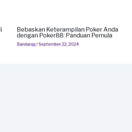
i
Bebaskan Keterampilan Poker Anda
dengan Poker88: Panduan Pemula
Bandarqq
/
September 22, 2024