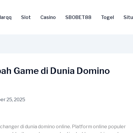
darqq
Slot
Casino
SBOBET88
Togel
Situ
ah Game di Dunia Domino
er 25, 2025
anger di dunia domino online. Platform online populer