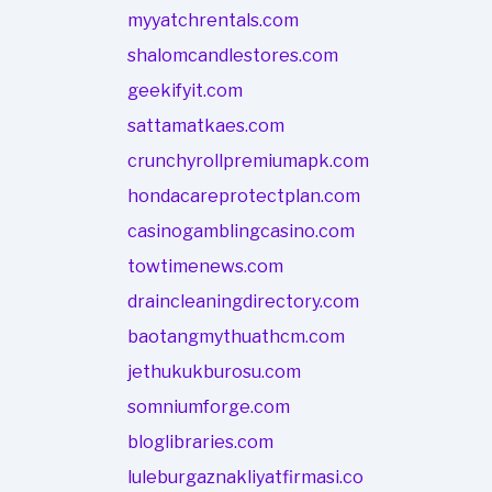
myyatchrentals.com
shalomcandlestores.com
geekifyit.com
sattamatkaes.com
crunchyrollpremiumapk.com
hondacareprotectplan.com
casinogamblingcasino.com
towtimenews.com
draincleaningdirectory.com
baotangmythuathcm.com
jethukukburosu.com
somniumforge.com
bloglibraries.com
luleburgaznakliyatfirmasi.co