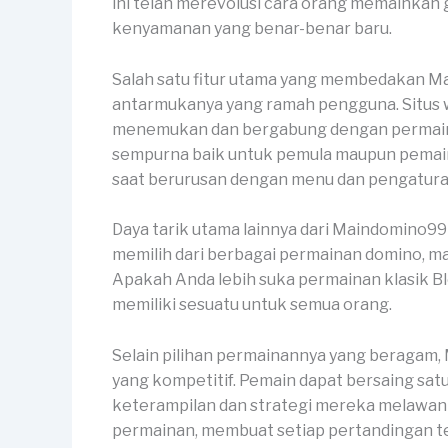
ini telah merevolusi cara orang memainka
kenyamanan yang benar-benar baru.
Salah satu fitur utama yang membedakan Ma
antarmukanya yang ramah pengguna. Situs 
menemukan dan bergabung dengan permaina
sempurna baik untuk pemula maupun pemain
saat berurusan dengan menu dan pengaturan
Daya tarik utama lainnya dari Maindomino9
memilih dari berbagai permainan domino, m
Apakah Anda lebih suka permainan klasik Bl
memiliki sesuatu untuk semua orang.
Selain pilihan permainannya yang beraga
yang kompetitif. Pemain dapat bersaing sat
keterampilan dan strategi mereka melawan l
permainan, membuat setiap pertandingan ter