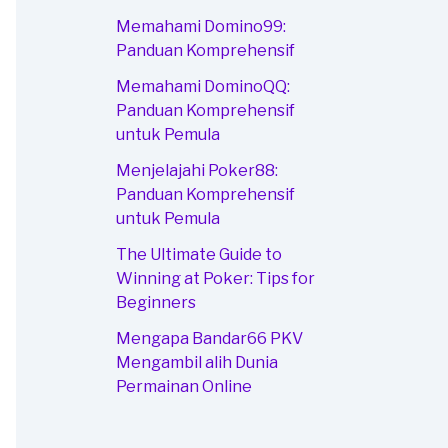
Memahami Domino99:
Panduan Komprehensif
Memahami DominoQQ:
Panduan Komprehensif
untuk Pemula
Menjelajahi Poker88:
Panduan Komprehensif
untuk Pemula
The Ultimate Guide to
Winning at Poker: Tips for
Beginners
Mengapa Bandar66 PKV
Mengambil alih Dunia
Permainan Online