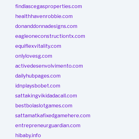
findlascegasproperties.com
healthhavenrobbie.com
donanddonnadesigns.com
eagleoneconstructiontx.com
equiflexvitality.com
onlylovesg.com
activedesenvolvimento.com
dailyhubpages.com
idnplaysbobet.com
sattakingvikidadacall.com
bestbolaslotgames.com
sattamatkafixedgamehere.com
entrepreneurguardian.com
hibaby.info