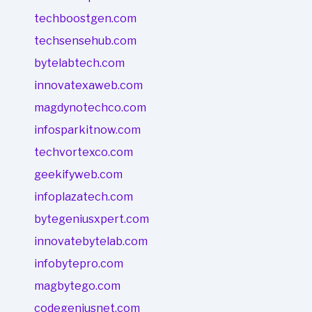
techboostgen.com
techsensehub.com
bytelabtech.com
innovatexaweb.com
magdynotechco.com
infosparkitnow.com
techvortexco.com
geekifyweb.com
infoplazatech.com
bytegeniusxpert.com
innovatebytelab.com
infobytepro.com
magbytego.com
codegeniusnet.com