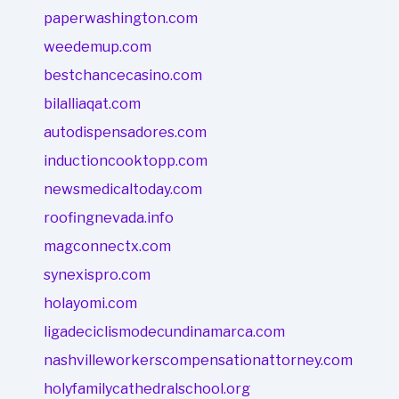
paperwashington.com
weedemup.com
bestchancecasino.com
bilalliaqat.com
autodispensadores.com
inductioncooktopp.com
newsmedicaltoday.com
roofingnevada.info
magconnectx.com
synexispro.com
holayomi.com
ligadeciclismodecundinamarca.com
nashvilleworkerscompensationattorney.com
holyfamilycathedralschool.org