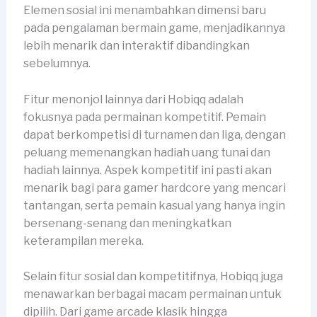
Elemen sosial ini menambahkan dimensi baru
pada pengalaman bermain game, menjadikannya
lebih menarik dan interaktif dibandingkan
sebelumnya.
Fitur menonjol lainnya dari Hobiqq adalah
fokusnya pada permainan kompetitif. Pemain
dapat berkompetisi di turnamen dan liga, dengan
peluang memenangkan hadiah uang tunai dan
hadiah lainnya. Aspek kompetitif ini pasti akan
menarik bagi para gamer hardcore yang mencari
tantangan, serta pemain kasual yang hanya ingin
bersenang-senang dan meningkatkan
keterampilan mereka.
Selain fitur sosial dan kompetitifnya, Hobiqq juga
menawarkan berbagai macam permainan untuk
dipilih. Dari game arcade klasik hingga