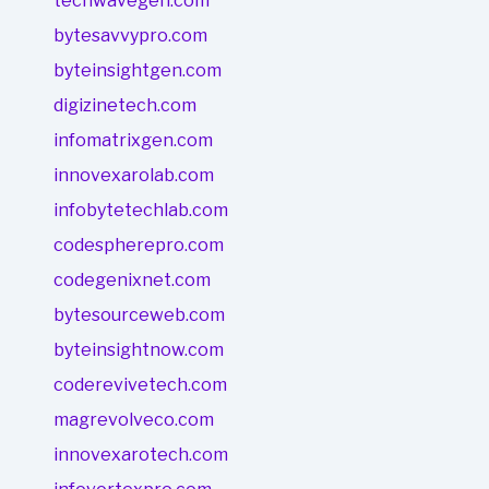
techwavegen.com
bytesavvypro.com
byteinsightgen.com
digizinetech.com
infomatrixgen.com
innovexarolab.com
infobytetechlab.com
codespherepro.com
codegenixnet.com
bytesourceweb.com
byteinsightnow.com
coderevivetech.com
magrevolveco.com
innovexarotech.com