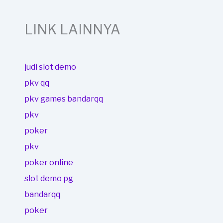
LINK LAINNYA
judi slot demo
pkv qq
pkv games bandarqq
pkv
poker
pkv
poker online
slot demo pg
bandarqq
poker