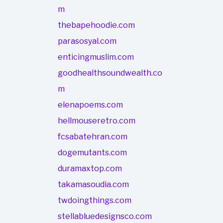
m
thebapehoodie.com
parasosyal.com
enticingmuslim.com
goodhealthsoundwealth.co
m
elenapoems.com
hellmouseretro.com
fcsabatehran.com
dogemutants.com
duramaxtop.com
takamasoudia.com
twdoingthings.com
stellabluedesignsco.com