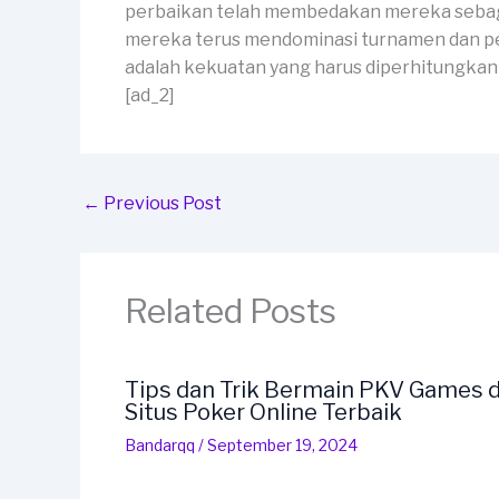
perbaikan telah membedakan mereka sebaga
mereka terus mendominasi turnamen dan pe
adalah kekuatan yang harus diperhitungkan 
[ad_2]
←
Previous Post
Related Posts
Tips dan Trik Bermain PKV Games d
Situs Poker Online Terbaik
Bandarqq
/
September 19, 2024