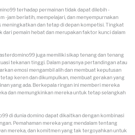
mino99 terhadap permainan tidak dapat dilebih -
m -jam berlatih, mempelajari, dan menyempurnakan
k meningkatkan dan tetap di depan kompetisi. Tingkat
k dari pemain hebat dan merupakan faktor kunci dalam
Masterdomino99 juga memiliki sikap tenang dan tenang
uasi tekanan tinggi. Dalam panasnya pertandingan atau
arkan emosi mengambil alih dan membuat keputusan
9 tetap keren dan dikumpulkan, membuat gerakan yang
inan yang ada. Berkepala ringan ini memberi mereka
reka dan memungkinkan mereka untuk tetap selangkah
99 di dunia domino dapat dikaitkan dengan kombinasi
tenangan. Pemahaman mereka yang mendalam tentang
n mereka, dan komitmen yang tak tergoyahkan untuk