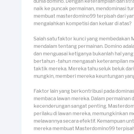
dunia domino. Dengan keterampilan dan stra
naik ke puncak permainan, mendominasi tur
membuat masterdomino99 terpisah dari yan
mengalahkan kompetisi dan keluar di atas?
Salah satu faktor kunci yang membedakan
mendalam tentang permainan. Domino adalah
dan menguasai ketiganya bukanlah hal yan
bertahun -tahun mengasah keterampilan m
taktik mereka. Mereka tahu seluk beluk dari
mungkin, memberi mereka keuntungan yang 
Faktor lain yang berkontribusi pada domi
membaca lawan mereka. Dalam permainan d
kecenderungan sangat penting. Masterdomin
perilaku di lawan mereka, memungkinkan 
melawannya secara efektif. Kemampuan untu
mereka membuat Masterdomino99 terpisah d