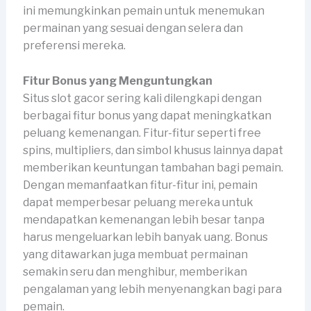
ini memungkinkan pemain untuk menemukan
permainan yang sesuai dengan selera dan
preferensi mereka.
Fitur Bonus yang Menguntungkan
Situs slot gacor sering kali dilengkapi dengan
berbagai fitur bonus yang dapat meningkatkan
peluang kemenangan. Fitur-fitur seperti free
spins, multipliers, dan simbol khusus lainnya dapat
memberikan keuntungan tambahan bagi pemain.
Dengan memanfaatkan fitur-fitur ini, pemain
dapat memperbesar peluang mereka untuk
mendapatkan kemenangan lebih besar tanpa
harus mengeluarkan lebih banyak uang. Bonus
yang ditawarkan juga membuat permainan
semakin seru dan menghibur, memberikan
pengalaman yang lebih menyenangkan bagi para
pemain.