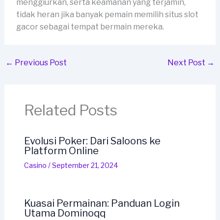
menggiurkan, serta keamanan yang terjamin,
tidak heran jika banyak pemain memilih situs slot
gacor sebagai tempat bermain mereka.
←
Previous Post
Next Post
→
Related Posts
Evolusi Poker: Dari Saloons ke
Platform Online
Casino
/
September 21, 2024
Kuasai Permainan: Panduan Login
Utama Dominoqq