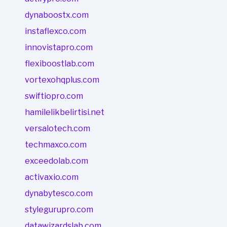
dynaboostx.com
instaflexco.com
innovistapro.com
flexiboostlab.com
vortexohqplus.com
swiftiopro.com
hamilelikbelirtisi.net
versalotech.com
techmaxco.com
exceedolab.com
activaxio.com
dynabytesco.com
stylegurupro.com
datawizardslab.com