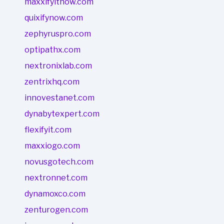
maxxifyitnow.com
quixifynow.com
zephyruspro.com
optipathx.com
nextronixlab.com
zentrixhq.com
innovestanet.com
dynabytexpert.com
flexifyit.com
maxxiogo.com
novusgotech.com
nextronnet.com
dynamoxco.com
zenturogen.com