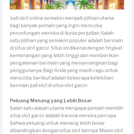
Judi slot online semakin menjadi pilihan utama
bagi banyak pemain yang ingin mencoba
peruntungan mereka di dunia perjudian. Salah
satu pilihan yang semakin populer adalah bermain
di situs slot gacor. Situs ini dikenal dengan tingkat
kemenangan yang lebih tinggi dan memberikan
pengalaman bermain yang menyenangkan bagi
penggunanya. Bagi Anda yang masih ragu untuk
mencoba, berikut adalah beberapa kelebihan
bermain judi slot di situs slot gacor.
Peluang Menang yang Lebih Besar
Salah satu alasan utama mengapa pemain memilih
situs slot gacor adalah karena mereka percaya
bahwa peluang untuk menang lebih besar
dibandingkan dengan situs slot lainnya. Mesin slot