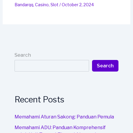
Bandarqq
,
Casino
,
Slot
/
October 2, 2024
Search
Search
Recent Posts
Memahami Aturan Sakong: Panduan Pemula
Memahami ADU: Panduan Komprehensif