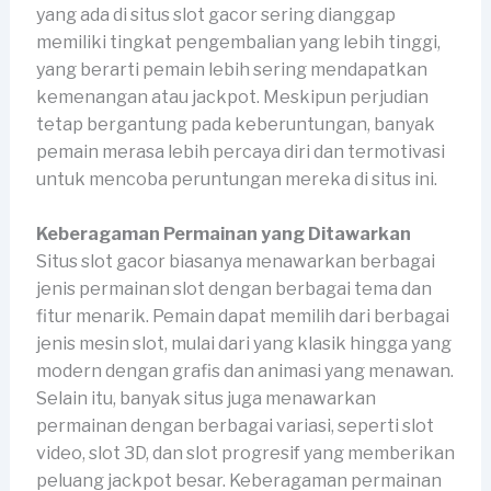
yang ada di situs slot gacor sering dianggap
memiliki tingkat pengembalian yang lebih tinggi,
yang berarti pemain lebih sering mendapatkan
kemenangan atau jackpot. Meskipun perjudian
tetap bergantung pada keberuntungan, banyak
pemain merasa lebih percaya diri dan termotivasi
untuk mencoba peruntungan mereka di situs ini.
Keberagaman Permainan yang Ditawarkan
Situs slot gacor biasanya menawarkan berbagai
jenis permainan slot dengan berbagai tema dan
fitur menarik. Pemain dapat memilih dari berbagai
jenis mesin slot, mulai dari yang klasik hingga yang
modern dengan grafis dan animasi yang menawan.
Selain itu, banyak situs juga menawarkan
permainan dengan berbagai variasi, seperti slot
video, slot 3D, dan slot progresif yang memberikan
peluang jackpot besar. Keberagaman permainan