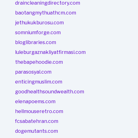
draincleaningdirectory.com
baotangmythuathcm.com
jethukukburosu.com
somniumforge.com
bloglibraries.com
luleburgaznakliyatfirmasi.com
thebapehoodie.com
parasosyal.com
enticingmuslim.com
goodhealthsoundwealth.com
elenapoems.com
hellmouseretro.com
fcsabatehran.com
dogemutants.com