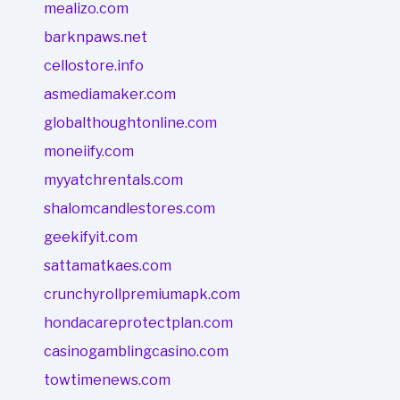
mealizo.com
barknpaws.net
cellostore.info
asmediamaker.com
globalthoughtonline.com
moneiify.com
myyatchrentals.com
shalomcandlestores.com
geekifyit.com
sattamatkaes.com
crunchyrollpremiumapk.com
hondacareprotectplan.com
casinogamblingcasino.com
towtimenews.com