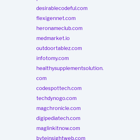
desirablecodeful.com
flexigennet.com
heronameclub.com
medmarket.io
outdoortablez.com
infotomy.com
healthysupplementsolution.
com
codespottech.com
techdynogo.com
magchronicle.com
digipediatech.com
maglinkitnow.com
byteinsightweb.com