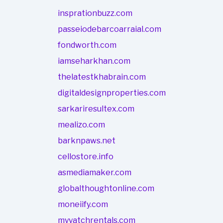
insprationbuzz.com
passeiodebarcoarraial.com
fondworth.com
iamseharkhan.com
thelatestkhabrain.com
digitaldesignproperties.com
sarkariresultex.com
mealizo.com
barknpaws.net
cellostore.info
asmediamaker.com
globalthoughtonline.com
moneiify.com
myyatchrentals.com