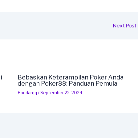
Next Post
i
Bebaskan Keterampilan Poker Anda
dengan Poker88: Panduan Pemula
Bandarqq
/
September 22, 2024