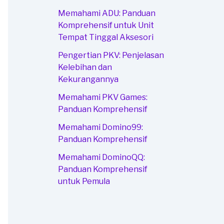
Memahami ADU: Panduan
Komprehensif untuk Unit
Tempat Tinggal Aksesori
Pengertian PKV: Penjelasan
Kelebihan dan
Kekurangannya
Memahami PKV Games:
Panduan Komprehensif
Memahami Domino99:
Panduan Komprehensif
Memahami DominoQQ:
Panduan Komprehensif
untuk Pemula