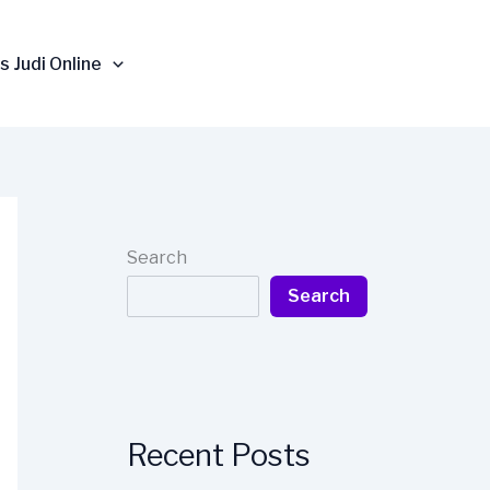
s Judi Online
Search
Search
Recent Posts