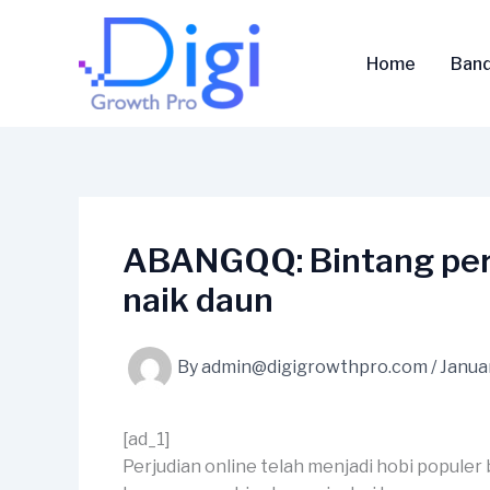
Skip
to
Home
Ban
content
ABANGQQ: Bintang perj
naik daun
By
admin@digigrowthpro.com
/
Janua
[ad_1]
Perjudian online telah menjadi hobi populer