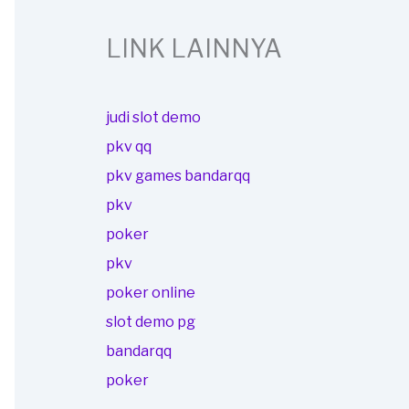
LINK LAINNYA
judi slot demo
pkv qq
pkv games bandarqq
pkv
poker
pkv
poker online
slot demo pg
bandarqq
poker